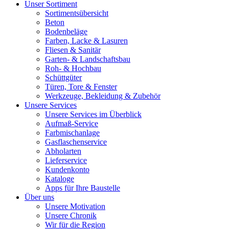
Unser Sortiment
Sortimentsübersicht
Beton
Bodenbeläge
Farben, Lacke & Lasuren
Fliesen & Sanitär
Garten- & Landschaftsbau
Roh- & Hochbau
Schüttgüter
Türen, Tore & Fenster
Werkzeuge, Bekleidung & Zubehör
Unsere Services
Unsere Services im Überblick
Aufmaß-Service
Farbmischanlage
Gasflaschenservice
Abholarten
Lieferservice
Kundenkonto
Kataloge
Apps für Ihre Baustelle
Über uns
Unsere Motivation
Unsere Chronik
Wir für die Region