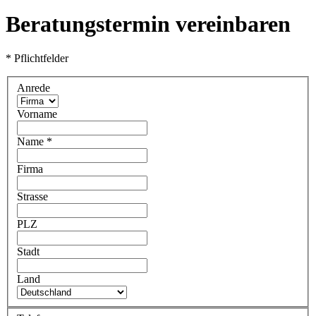
Beratungstermin vereinbaren
* Pflichtfelder
Anrede
Vorname
Name
*
Firma
Strasse
PLZ
Stadt
Land