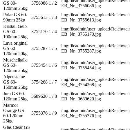
img:fileadmin/user_upload/Reichwein
GS 80-
3756086
1 / 2
EB_Nr._3756086.jpg
120mm 25kg
Polar GS 60-
img:fileadmin/user_upload/Reichwein
3755613
1 / 3
90mm 25kg
EB_Nr._3755613.jpg
Kristall Gelb
img:fileadmin/user_upload/Reichwein
GS 60-
3755170
1 / 4
EB_Nr._3755170.jpg
100mm 25kg
Lava original
img:fileadmin/user_upload/Reichwein
GS 60-
3755287
1 / 5
EB_Nr._3755287.jpg
120mm 20kg
Muschelkalk
img:fileadmin/user_upload/Reichwein
GS 60-
3755454
1 / 6
EB_Nr._3755454.jpg
120mm 25kg
Alpensteine
img:fileadmin/user_upload/Reichwein
GS 60-
3754268
1 / 7
EB_Nr._3754268.jpg
150mm 25kg
Jura GS 60-
img:fileadmin/user_upload/Reichwein
3689620
1 / 8
120mm 25kg
EB_Nr._3689620.jpg
Marmor
Orange GS
img:fileadmin/user_upload/Reichwein
3755376
1 / 9
60-120mm
EB_Nr._3755376.jpg
25kg
Glas Clear GS
img:fileadmin/user_upload/Reichwein