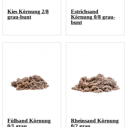
Kies Körnung 2/8
Estrichsand
grau-bunt
Körnung 0/8 grau-
bunt
Füllsand Körnung
Rheinsand Körnung
0/1 grau
0/2 grau