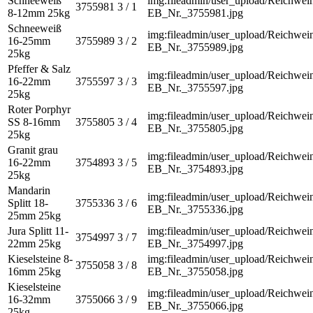
Schneeweiß
img:fileadmin/user_upload/Reichwein
3755981
3 / 1
8-12mm 25kg
EB_Nr._3755981.jpg
Schneeweiß
img:fileadmin/user_upload/Reichwein
16-25mm
3755989
3 / 2
EB_Nr._3755989.jpg
25kg
Pfeffer & Salz
img:fileadmin/user_upload/Reichwein
16-22mm
3755597
3 / 3
EB_Nr._3755597.jpg
25kg
Roter Porphyr
img:fileadmin/user_upload/Reichwein
SS 8-16mm
3755805
3 / 4
EB_Nr._3755805.jpg
25kg
Granit grau
img:fileadmin/user_upload/Reichwein
16-22mm
3754893
3 / 5
EB_Nr._3754893.jpg
25kg
Mandarin
img:fileadmin/user_upload/Reichwein
Splitt 18-
3755336
3 / 6
EB_Nr._3755336.jpg
25mm 25kg
Jura Splitt 11-
img:fileadmin/user_upload/Reichwein
3754997
3 / 7
22mm 25kg
EB_Nr._3754997.jpg
Kieselsteine 8-
img:fileadmin/user_upload/Reichwein
3755058
3 / 8
16mm 25kg
EB_Nr._3755058.jpg
Kieselsteine
img:fileadmin/user_upload/Reichwein
16-32mm
3755066
3 / 9
EB_Nr._3755066.jpg
25kg