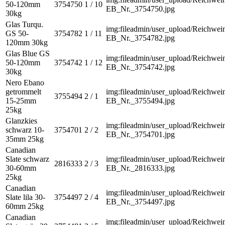
50-120mm
3754750
1 / 10
EB_Nr._3754750.jpg
30kg
Glas Turqu.
img:fileadmin/user_upload/Reichwein
GS 50-
3754782
1 / 11
EB_Nr._3754782.jpg
120mm 30kg
Glas Blue GS
img:fileadmin/user_upload/Reichwein
50-120mm
3754742
1 / 12
EB_Nr._3754742.jpg
30kg
Nero Ebano
getrommelt
img:fileadmin/user_upload/Reichwein
3755494
2 / 1
15-25mm
EB_Nr._3755494.jpg
25kg
Glanzkies
img:fileadmin/user_upload/Reichwein
schwarz 10-
3754701
2 / 2
EB_Nr._3754701.jpg
35mm 25kg
Canadian
Slate schwarz
img:fileadmin/user_upload/Reichwein
2816333
2 / 3
30-60mm
EB_Nr._2816333.jpg
25kg
Canadian
img:fileadmin/user_upload/Reichwein
Slate lila 30-
3754497
2 / 4
EB_Nr._3754497.jpg
60mm 25kg
Canadian
img:fileadmin/user_upload/Reichwein