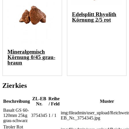
Edelsplitt Rhyolith
Körnung 2/5 rot
Mineralgemisch
Körnung 0/45 grau-
braun
Zierkies
ZL-EB
Reihe
Beschreibung
Muster
Nr.
/ Feld
Basalt GS 60-
img:fileadmin/user_upload/Reichwein
120mm 25kg
3754345
1 / 1
EB_Nr._3754345.jpg
grau-schwarz
Tiroler Rot