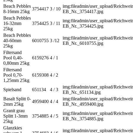
Beach Pebbles
img:fileadmin/user_upload/Reichwein
3754417
3 / 10
8-16mm 25kg
EB_Nr._3754417.jpg
Beach Pebbles
img:fileadmin/user_upload/Reichwein
16-32mm
3754425
3 / 11
EB_Nr._3754425.jpg
25kg
Beach Pebbles
img:fileadmin/user_upload/Reichwein
40-60mm
6010755
3 /12
EB_Nr._6010755.jpg
25kg
Filtersand
Pool 0,40-
6159276
4 / 1
0,80mm 25kg
Filtersand
Pool 0,70-
6159308
4 / 2
1,25mm 25kg
img:fileadmin/user_upload/Reichwein
Spielsand
651134
4 / 3
EB_Nr._651134.jpg
Basalt Splitt 0-
img:fileadmin/user_upload/Reichwein
4959400
4 / 4
2mm 25kg
EB_Nr._4959400.jpg
Granit grau
img:fileadmin/user_upload/Reichwein
Splitt 1-3mm
3754885
4 / 5
EB_Nr._3754885.jpg
25kg
Glanzkies
img:fileadmin/user_upload/Reichwein