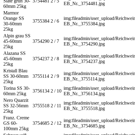
Slate grün 30-
3754481
2 / 5
EB_Nr._3754481.jpg
60mm 25kg
Marmor
Orange SS
img:fileadmin/user_upload/Reichwein
3755384
2 / 6
30-60mm
EB_Nr._3755384.jpg
25kg
Alpin grau SS
img:fileadmin/user_upload/Reichwein
45-60mm
3754290
2 / 7
EB_Nr._3754290.jpg
25kg
Alazana SS
img:fileadmin/user_upload/Reichwein
45-60mm
3754237
2 / 8
EB_Nr._3754237.jpg
25kg
Kristall Blau
img:fileadmin/user_upload/Reichwein
SS 30-60mm
3755114
2 / 9
EB_Nr._3755114.jpg
25kg
Torina SS 30-
img:fileadmin/user_upload/Reichwein
3756134
2 / 10
60mm 25kg
EB_Nr._3756134.jpg
Nero Quarzit
img:fileadmin/user_upload/Reichwein
SS 32-56mm
3755518
2 / 11
EB_Nr._3755518.jpg
25kg
Franz. Creme
img:fileadmin/user_upload/Reichwein
GS 60-
3754685
2 / 12
EB_Nr._3754685.jpg
100mm 25kg