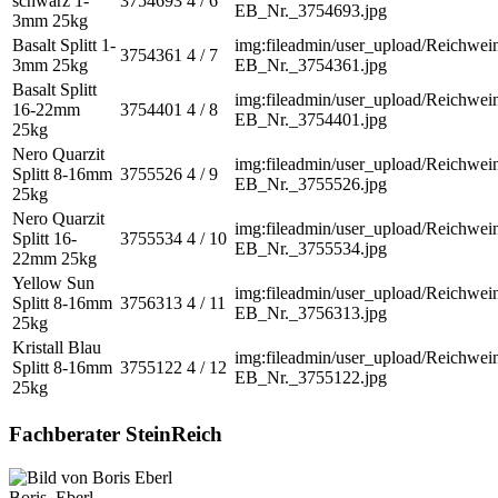
schwarz 1-
3754693
4 / 6
EB_Nr._3754693.jpg
3mm 25kg
Basalt Splitt 1-
img:fileadmin/user_upload/Reichwein
3754361
4 / 7
3mm 25kg
EB_Nr._3754361.jpg
Basalt Splitt
img:fileadmin/user_upload/Reichwein
16-22mm
3754401
4 / 8
EB_Nr._3754401.jpg
25kg
Nero Quarzit
img:fileadmin/user_upload/Reichwein
Splitt 8-16mm
3755526
4 / 9
EB_Nr._3755526.jpg
25kg
Nero Quarzit
img:fileadmin/user_upload/Reichwein
Splitt 16-
3755534
4 / 10
EB_Nr._3755534.jpg
22mm 25kg
Yellow Sun
img:fileadmin/user_upload/Reichwein
Splitt 8-16mm
3756313
4 / 11
EB_Nr._3756313.jpg
25kg
Kristall Blau
img:fileadmin/user_upload/Reichwein
Splitt 8-16mm
3755122
4 / 12
EB_Nr._3755122.jpg
25kg
Fachberater SteinReich
Boris
Eberl